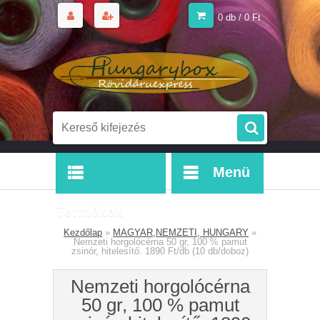
0 db / 0 Ft
Menü
Termékek
Kezdőlap
»
MAGYAR,NEMZETI, HUNGARY
»
Nemzeti horgolócérna 50 gr, 100 % pamut
zsinór, hitelesítő. 1890 Ft/db (10 db/doboz)
Nemzeti horgolócérna
50 gr, 100 % pamut