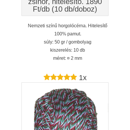
zsinór, hitelesítő. 1890
Ft/db (10 db/doboz)
Nemzeti színű horgolócérna. Hitelesítő
100% pamut.
súly: 50 gr / gombolyag
kiszerelés: 10 db
méret: ¤ 2 mm
1x