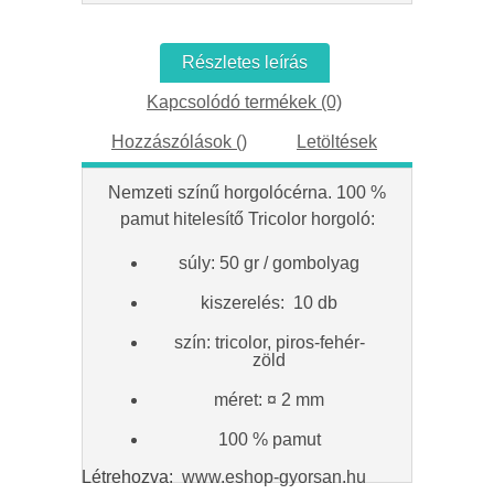
Részletes leírás
Kapcsolódó termékek (0)
Hozzászólások (
)
Letöltések
Nemzeti színű horgolócérna. 100 %
pamut hitelesítő Tricolor horgoló:
súly: 50 gr / gombolyag
kiszerelés: 10 db
szín: tricolor, piros-fehér-
zöld
méret: ¤ 2 mm
100 % pamut
Létrehozva:
www.eshop-gyorsan.hu