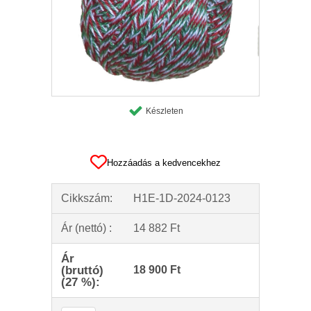
Készleten
Hozzáadás a kedvencekhez
Cikkszám:
H1E-1D-2024-0123
Ár (nettó) :
14 882 Ft
Ár
(bruttó)
18 900 Ft
(27 %):